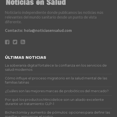
Noticiario independiente donde publicamos las noticias más
relevantes del mundo sanitario desde un punto de vista
diferente.
Contacto:
hola@noticiasensalud.com
ÚLTIMAS NOTICIAS
La soberanía digital fortalece la confianza en los servicios de
salud modernos
Cómo influye el proceso migratorio en la salud mental de las
familias latinas
¿Cuáles son las mejores marcas de probióticos del mercado?
Por qué los productos Mincidelice son un aliado excelente
durante un tratamiento GLP-1
Bichectomía y aumento de pómulos: opciones para definir las
mejillas y armonizar el rostro