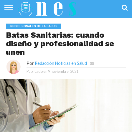
SALUD
PÚBLICA
SANIDAD
INVESTIGACIÓN
ENTREVISTAS
PROFESIONALES
INFOGRAFÍAS
OPINIÓN
PROFESIONALES DE LA SALUD
DE LA SALUD
DE SALUD
Batas Sanitarias: cuando
diseño y profesionalidad se
unen
Por
Redacción Noticias en Salud
Publicado en
9 noviembre, 2021