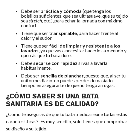
Debe ser
práctica y cómoda
(que tenga los
bolsillos suficientes, que sea ultrasuave, que su tejido
sea
stretch
, etc.), para echar la jornada con máximo
confort.
Tiene que ser
transpirable
, para hacer frente al
calor y el sudor.
Tiene que ser
fácil de limpiar y resistente a los
lavados
, ya que vas a necesitar hacerlos a menudo y
querrás que tu bata dure.
Debe
secarse con rapidez
si vas a lavarla
habitualmente.
Debe ser
sencilla de planchar
, puesto que, al ser tu
uniforme diario, no puedes perder demasiado
tiempo en asegurarte de que no tenga arrugas.
¿CÓMO SABER SI UNA BATA
SANITARIA ES DE CALIDAD?
¿Cómo te aseguras de que tu bata médica reúne todas estas
características? Es muy sencillo, solo tienes que comprobar
su diseño y su tejido.