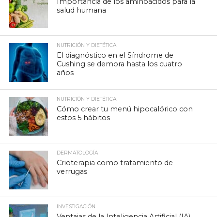
Importancia de los aminoácidos para la
salud humana
NUTRICIÓN Y DIETÉTICA
El diagnóstico en el Síndrome de
Cushing se demora hasta los cuatro
años
NUTRICIÓN Y DIETÉTICA
Cómo crear tu menú hipocalórico con
estos 5 hábitos
DERMATOLOGÍA
Crioterapia como tratamiento de
verrugas
INVESTIGACIÓN
Ventajas de la Inteligencia Artificial (IA)