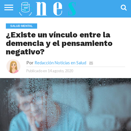
SALUD
PÚBLICA
SANIDAD
INVESTIGACIÓN
ENTREVISTAS
PROFESIONALES
INFOGRAFÍAS
OPINIÓN
SALUD MENTAL
DE LA SALUD
DE SALUD
¿Existe un vínculo entre la
demencia y el pensamiento
negativo?
Por
Redacción Noticias en Salud
Publicado en
14 agosto, 2020