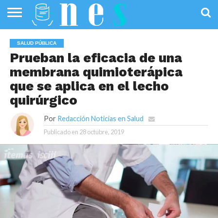
SALUD
PÚBLICA
SANIDAD
INVESTIGACIÓN
ENTREVISTAS
PROFESIONALES
INFOGRAFÍAS
OPINIÓN
SALUD PÚBLICA
DE LA SALUD
DE SALUD
Prueban la eficacia de una
membrana quimioterápica
que se aplica en el lecho
quirúrgico
Por
Redacción Noticias en Salud
Publicado en
28 octubre, 2019