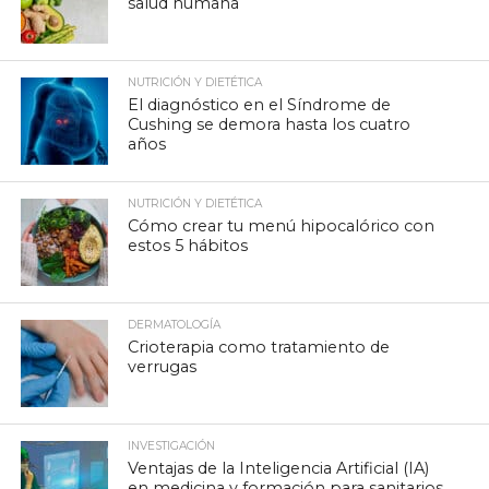
salud humana
NUTRICIÓN Y DIETÉTICA
El diagnóstico en el Síndrome de
Cushing se demora hasta los cuatro
años
NUTRICIÓN Y DIETÉTICA
Cómo crear tu menú hipocalórico con
estos 5 hábitos
DERMATOLOGÍA
Crioterapia como tratamiento de
verrugas
INVESTIGACIÓN
Ventajas de la Inteligencia Artificial (IA)
en medicina y formación para sanitarios