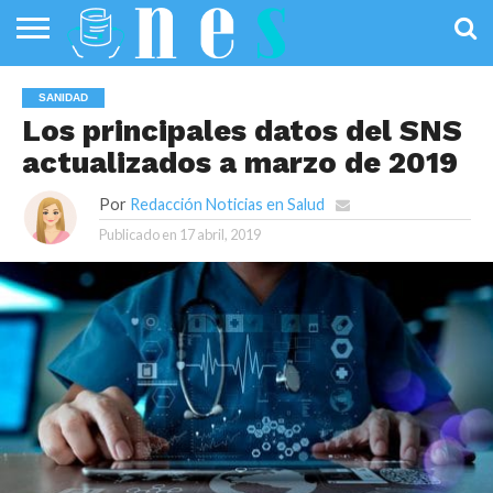
SALUD
PÚBLICA
SANIDAD
INVESTIGACIÓN
ENTREVISTAS
PROFESIONALES
INFOGRAFÍAS
OPINIÓN
SANIDAD
DE LA SALUD
DE SALUD
Los principales datos del SNS
actualizados a marzo de 2019
Por
Redacción Noticias en Salud
Publicado en
17 abril, 2019