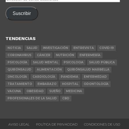
de
correo
Suscribir
electrónico
TENDENCIAS
NOTICIA
SALUD
INVESTIGACIÓN
ENTREVISTA
COVID-19
CORONAVIRUS
CÁNCER
NUTRICIÓN
ENFERMERÍA
PSICOLOGÍA
SALUD MENTAL
PSICOLOGIA
SALUD PÚBLICA
QUIRÓNSALUD
ALIMENTACIÓN
QUIRÓNSALUD MARBELLA
ONCOLOGÍA
CARDIOLOGÍA
PANDEMIA
ENFERMEDAD
TRATAMIENTO
EMBARAZO
HOSPITAL
ODONTOLOGÍA
VACUNA
OBESIDAD
SUEÑO
MEDICINA
PROFESIONALES DE LA SALUD
CBD
AVISO LEGAL
POLÍTICA DE PRIVACIDAD
CONDICIONES DE USO