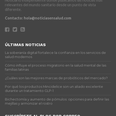
Noticiario independiente donde publicamos las noticias más
relevantes del mundo sanitario desde un punto de vista
diferente.
Contacto:
hola@noticiasensalud.com
ÚLTIMAS NOTICIAS
La soberanía digital fortalece la confianza en los servicios de
salud modernos
Cómo influye el proceso migratorio en la salud mental de las
familias latinas
¿Cuáles son las mejores marcas de probióticos del mercado?
Por qué los productos Mincidelice son un aliado excelente
durante un tratamiento GLP-1
Bichectomía y aumento de pómulos: opciones para definir las
mejillas y armonizar el rostro