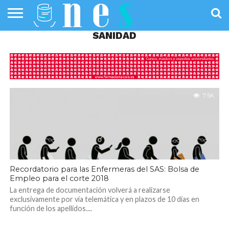
SANIDAD
SALUD
PÚBLICA
SANIDAD
INVESTIGACIÓN
ENTREVISTAS
PROFESIONALES
INFOGRAFÍAS
OPINIÓN
DE LA SALUD
DE SALUD
7.5K
Recordatorio para las Enfermeras del SAS: Bolsa de
Empleo para el corte 2018
La entrega de documentación volverá a realizarse
exclusivamente por vía telemática y en plazos de 10 días en
función de los apellidos....