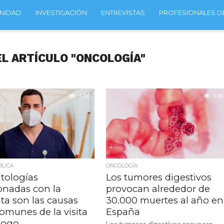
NIDAD
INVESTIGACIÓN
ENTREVISTAS
PROFESIONALES DE
EL ARTÍCULO "ONCOLOGÍA"
3.3K
5.3K
BLICA
ONCOLOGÍA
atologías
Los tumores digestivos
onadas con la
provocan alrededor de
ta son las causas
30.000 muertes al año en
omunes de la visita
España
ólogo