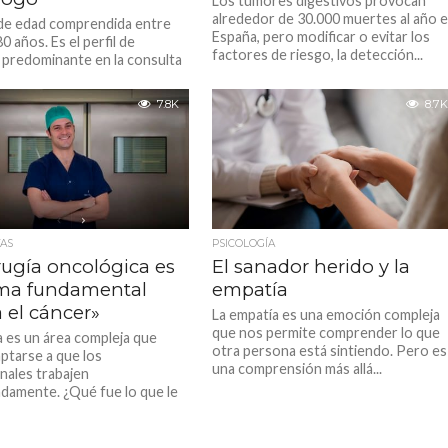
Los tumores digestivos provocan
alrededor de 30.000 muertes al año 
de edad comprendida entre
España, pero modificar o evitar los
80 años. Es el perfil de
factores de riesgo, la detección...
 predominante en la consulta
ía,...
7.8K
8.7K
TAS
PSICOLOGÍA
rugía oncológica es
El sanador herido y la
ma fundamental
empatía
 el cáncer»
La empatía es una emoción compleja
que nos permite comprender lo que
ía es un área compleja que
otra persona está sintiendo. Pero es
ptarse a que los
una comprensión más allá...
nales trabajen
damente. ¿Qué fue lo que le