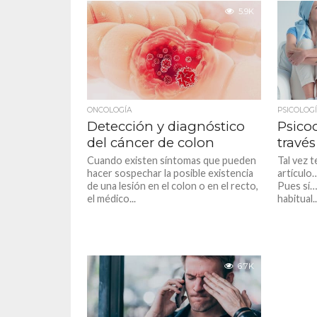
como es el cáncer, para evitar...
5.9K
ONCOLOGÍA
PSICOLOG
Detección y diagnóstico
Psico
del cáncer de colon
través
Cuando existen síntomas que pueden
Tal vez t
hacer sospechar la posible existencia
artículo
de una lesión en el colon o en el recto,
Pues sí…
el médico...
habitual..
6.7K