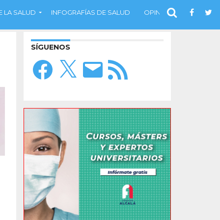
 LA SALUD
INFOGRAFÍAS DE SALUD
OPINIÓN
SÍGUENOS
Facebook
X
Correo
Feed
electrónico
RSS