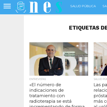
SALUD PÚBLICA
SA
ETIQUETAS D
3.0K
ENTREVISTAS
SALUD PÚ
«El número de
Las p
indicaciones de
relaci
tratamiento con
prósta
radioterapia se está
más c
incrementando de forma
al ur