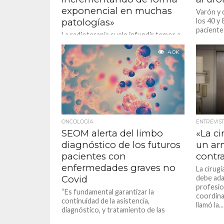
exponencial en muchas
Varón y 
patologías»
los 40 y 
paciente
La radioterapia suele infundir temor a
de Urolog
los pacientes, ¿cómo podrían combatir
los pacientes este miedo?
4.0K
Básicamente, con información,
podríamos decir que la...
ONCOLOGÍA
ENTREVIS
SEOM alerta del limbo
«La ci
diagnóstico de los futuros
un ar
pacientes con
contra
enfermedades graves no
La cirug
Covid
debe ada
profesio
“Es fundamental garantizar la
coordina
continuidad de la asistencia,
llamó la...
diagnóstico, y tratamiento de las
enfermedades graves no-COVID,