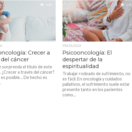
4.6K
6.1K
ÍA
PSICOLOGÍA
oncología: Crecer a
Psicooncología: El
 del cáncer
despertar de la
espiritualidad
e sorprenda el título de este
… ¿Crecer a través del cáncer?
Trabajar rodeado de sufrimiento, no
 es posible… De hecho es
es fácil. En oncología y cuidados
.
paliativos, el sufrimiento suele estar
presente tanto en los pacientes
como...