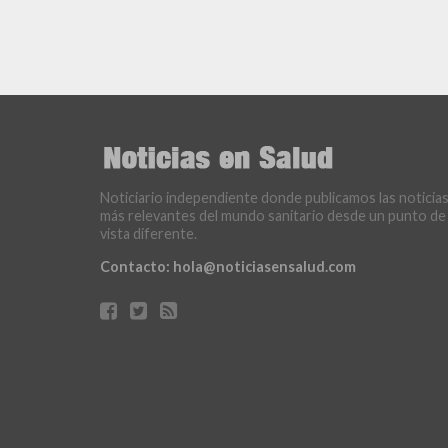
Noticiario independiente donde publicamos las noticia
más relevantes del mundo sanitario desde un punto de
vista diferente.
Contacto:
hola@noticiasensalud.com