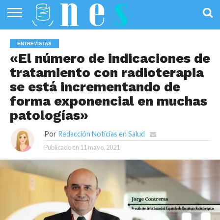
SALUD
PÚBLICA
SANIDAD
INVESTIGACIÓN
ENTREVISTAS
PROFESIONALES
INFOGRAFÍAS
OPINIÓN
ENTREVISTAS
DE LA SALUD
DE SALUD
«El número de indicaciones de
tratamiento con radioterapia
se está incrementando de
forma exponencial en muchas
patologías»
Por
Redacción Noticias en Salud
Publicado en
11 mayo, 2021