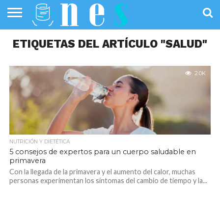
SALUD
ETIQUETAS DEL ARTÍCULO "SALUD"
PÚBLICA
SANIDAD
INVESTIGACIÓN
ENTREVISTAS
PROFESIONALES
INFOGRAFÍAS
OPINIÓN
DE LA SALUD
DE SALUD
2.0K
NUTRICIÓN Y DIETÉTICA
5 consejos de expertos para un cuerpo saludable en
primavera
Con la llegada de la primavera y el aumento del calor, muchas
personas experimentan los síntomas del cambio de tiempo y la...