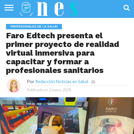
SALUD
PÚBLICA
SANIDAD
INVESTIGACIÓN
ENTREVISTAS
PROFESIONALES
INFOGRAFÍAS
OPINIÓN
PROFESIONALES DE LA SALUD
DE LA SALUD
DE SALUD
Faro Edtech presenta el
primer proyecto de realidad
virtual inmersiva para
capacitar y formar a
profesionales sanitarios
Por
Redacción Noticias en Salud
Publicado en
2 mayo, 2024