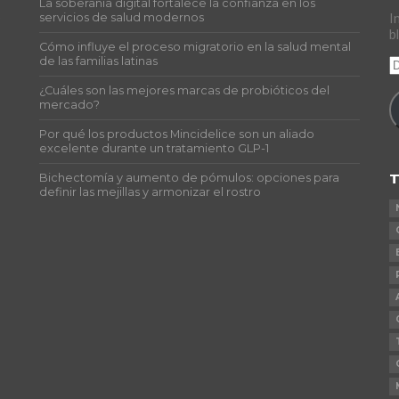
La soberanía digital fortalece la confianza en los
s
servicios de salud modernos
I
b
Cómo influye el proceso migratorio en la salud mental
de las familias latinas
D
d
¿Cuáles son las mejores marcas de probióticos del
c
mercado?
e
Por qué los productos Mincidelice son un aliado
excelente durante un tratamiento GLP-1
T
Bichectomía y aumento de pómulos: opciones para
definir las mejillas y armonizar el rostro