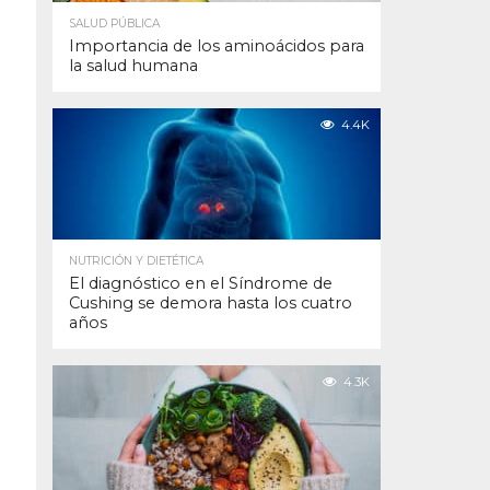
SALUD PÚBLICA
Importancia de los aminoácidos para
la salud humana
4.4K
NUTRICIÓN Y DIETÉTICA
El diagnóstico en el Síndrome de
Cushing se demora hasta los cuatro
años
4.3K