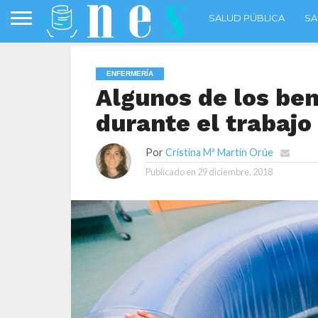
SALUD PÚBLICA
SA
ENFERMERÍA
Algunos de los ben
durante el trabajo
Por
Cristina Mª Martín Orúe
Publicado en
29 diciembre, 2018