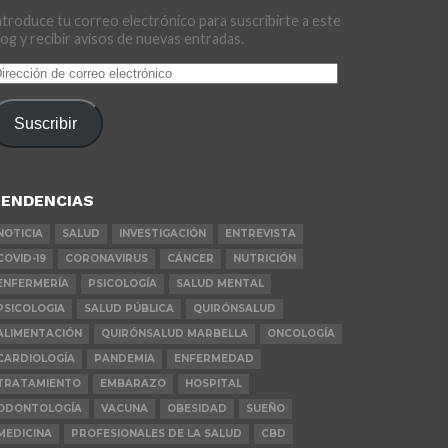
ntroduce tu correo electrónico para suscribirte a este
log y recibir avisos de nuevas entradas.
irección
e
orreo
Suscribir
lectrónico
ENDENCIAS
NOTICIA
SALUD
INVESTIGACIÓN
ENTREVISTA
COVID-19
CORONAVIRUS
CÁNCER
NUTRICIÓN
ENFERMERÍA
PSICOLOGÍA
SALUD MENTAL
PSICOLOGIA
SALUD PÚBLICA
QUIRÓNSALUD
ALIMENTACIÓN
QUIRÓNSALUD MARBELLA
ONCOLOGÍA
CARDIOLOGÍA
PANDEMIA
ENFERMEDAD
TRATAMIENTO
EMBARAZO
HOSPITAL
ODONTOLOGÍA
VACUNA
OBESIDAD
SUEÑO
MEDICINA
PROFESIONALES DE LA SALUD
CBD