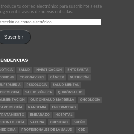
ntroduce tu correo electrónico para suscribirte a este
log y recibir avisos de nuevas entradas.
irección
e
orreo
Suscribir
lectrónico
ENDENCIAS
NOTICIA
SALUD
INVESTIGACIÓN
ENTREVISTA
COVID-19
CORONAVIRUS
CÁNCER
NUTRICIÓN
ENFERMERÍA
PSICOLOGÍA
SALUD MENTAL
PSICOLOGIA
SALUD PÚBLICA
QUIRÓNSALUD
ALIMENTACIÓN
QUIRÓNSALUD MARBELLA
ONCOLOGÍA
CARDIOLOGÍA
PANDEMIA
ENFERMEDAD
TRATAMIENTO
EMBARAZO
HOSPITAL
ODONTOLOGÍA
VACUNA
OBESIDAD
SUEÑO
MEDICINA
PROFESIONALES DE LA SALUD
CBD