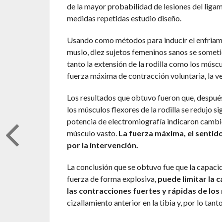
de la mayor probabilidad de lesiones del liga
medidas repetidas estudio diseño.
Usando como métodos para inducir el enfriamien
muslo, diez sujetos femeninos sanos se someti
tanto la extensión de la rodilla como los músc
fuerza máxima de contracción voluntaria, la vel
Los resultados que obtuvo fueron que, después d
los músculos flexores de la rodilla se redujo s
potencia de electromiografía indicaron cambios
músculo vasto.
La fuerza máxima, el sentido 
por la intervención.
La conclusión que se obtuvo fue que la capacid
fuerza de forma explosiva,
puede limitar la 
las contracciones fuertes y rápidas de lo
cizallamiento anterior en la tibia y, por lo tan