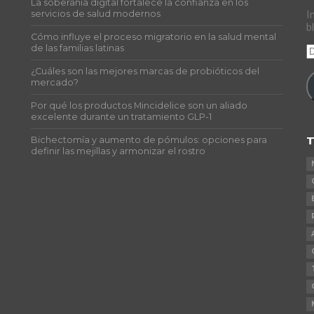
La soberanía digital fortalece la confianza en los
s
servicios de salud modernos
I
b
Cómo influye el proceso migratorio en la salud mental
de las familias latinas
D
d
¿Cuáles son las mejores marcas de probióticos del
c
mercado?
e
Por qué los productos Mincidelice son un aliado
excelente durante un tratamiento GLP-1
T
Bichectomía y aumento de pómulos: opciones para
definir las mejillas y armonizar el rostro