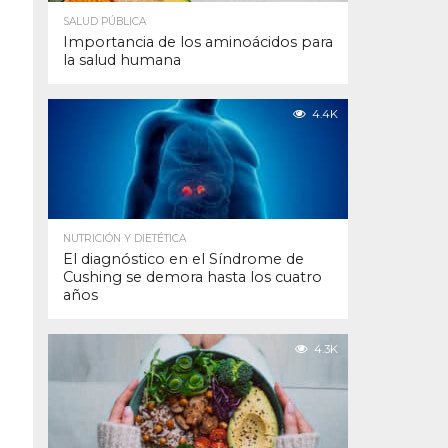
SALUD PÚBLICA
Importancia de los aminoácidos para
la salud humana
4.4K
NUTRICIÓN Y DIETÉTICA
El diagnóstico en el Síndrome de
Cushing se demora hasta los cuatro
años
4.3K