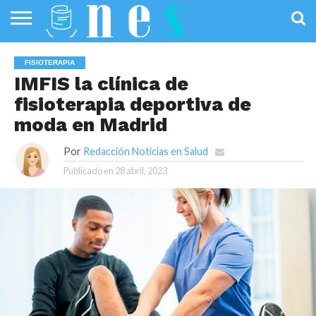
SALUD
PÚBLICA
SANIDAD
INVESTIGACIÓN
ENTREVISTAS
PROFESIONALES
INFOGRAFÍAS
OPINIÓN
FISIOTERAPIA
DE LA SALUD
DE SALUD
IMFIS la clínica de
fisioterapia deportiva de
moda en Madrid
Por
Redacción Noticias en Salud
Publicado en
28 abril, 2023