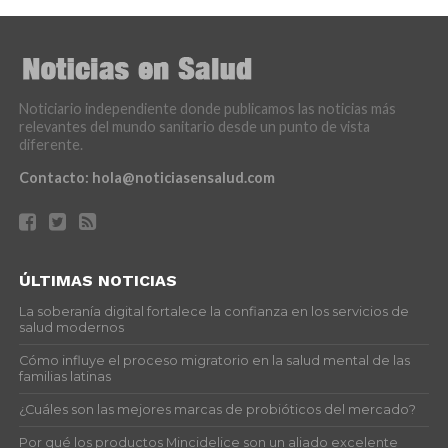
Noticiario independiente donde publicamos las noticias más
relevantes del mundo sanitario desde un punto de vista
diferente.
Contacto:
hola@noticiasensalud.com
ÚLTIMAS NOTICIAS
La soberanía digital fortalece la confianza en los servicios de
salud modernos
Cómo influye el proceso migratorio en la salud mental de las
familias latinas
¿Cuáles son las mejores marcas de probióticos del mercado?
Por qué los productos Mincidelice son un aliado excelente