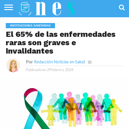
SALUD
PÚBLICA
SANIDAD
INVESTIGACIÓN
ENTREVISTAS
PROFESIONALES
INFOGRAFÍAS
OPINIÓN
INSTITUCIONES SANITARIAS
DE LA SALUD
DE SALUD
El 65% de las enfermedades
raras son graves e
invalidantes
Por
Redacción Noticias en Salud
Publicado en
29 febrero, 2024