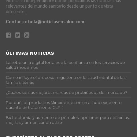
Noticiario independiente donde publicamos las noticias más
relevantes del mundo sanitario desde un punto de vista
diferente.
Contacto:
hola@noticiasensalud.com
ÚLTIMAS NOTICIAS
La soberanía digital fortalece la confianza en los servicios de
salud modernos
Cómo influye el proceso migratorio en la salud mental de las
familias latinas
¿Cuáles son las mejores marcas de probióticos del mercado?
Por qué los productos Mincidelice son un aliado excelente
durante un tratamiento GLP-1
Bichectomía y aumento de pómulos: opciones para definir las
mejillas y armonizar el rostro