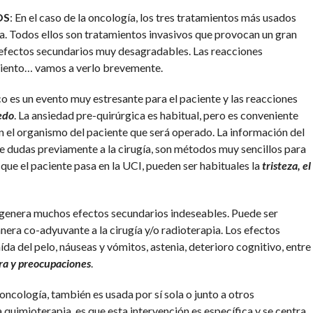
OS
: En el caso de la oncología, los tres tratamientos más usados
pia. Todos ellos son tratamientos invasivos que provocan un gran
 efectos secundarios muy desagradables. Las reacciones
iento… vamos a verlo brevemente.
co es un evento muy estresante para el paciente y las reacciones
edo
. La ansiedad pre-quirúrgica es habitual, pero es conveniente
en el organismo del paciente que será operado. La información del
de dudas previamente a la cirugía, son métodos muy sencillos para
 que el paciente pasa en la UCI, pueden ser habituales la
tristeza, el
 genera muchos efectos secundarios indeseables. Puede ser
ra co-adyuvante a la cirugía y/o radioterapia. Los efectos
da del pelo, náuseas y vómitos, astenia, deterioro cognitivo, entre
ira y preocupaciones
.
oncología, también es usada por sí sola o junto a otros
 quimioterapia, es que esta intervención es específica y se centra