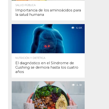
SALUD PÚBLICA
Importancia de los aminoácidos para
la salud humana
4.4K
NUTRICIÓN Y DIETÉTICA
El diagnóstico en el Síndrome de
Cushing se demora hasta los cuatro
años
4.3K