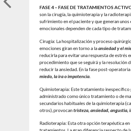
FASE 4 – FASE DE TRATAMIENTOS ACTIV
son la cirugía, la quimioterapia y la radiotera
sufrimiento en el paciente y que generan unos
emocionales dependen de cada tipo de tratam
Cirugía: La hospitalización y proceso quirúrgi
emociones giran en torno a la
ansiedad y el mi
reducirla para evitar una respuesta de estrés 
procedimiento que se seguirá y la resolución 
reducir la ansiedad. En la fase post-operatoria
miedo, la ira o impotencia
.
Quimioterapia: Este tratamiento inespecífico
administrado como único tratamiento o de mane
secundarios habituales de la quimioterapia (caí
otros), provocan
tristeza, ansiedad, angustia, 
Radioterapia: Esta otra opción terapéutica en 
tratamientos. La gran diferencia respecto de la