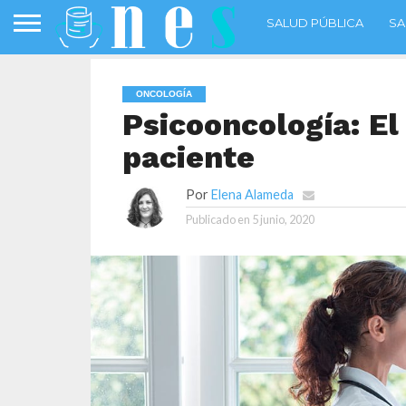
SALUD PÚBLICA
SA
ONCOLOGÍA
Psicooncología: E
paciente
Por
Elena Alameda
Publicado en
5 junio, 2020