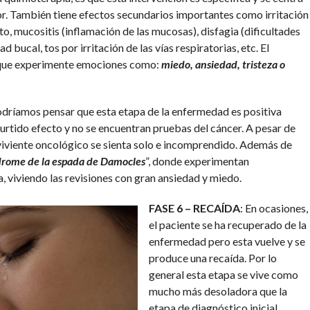
mor. También tiene efectos secundarios importantes como irritación
nto, mucositis (inflamación de las mucosas), disfagia (dificultades
ad bucal, tos por irritación de las vías respiratorias, etc. El
l que experimente emociones como:
miedo, ansiedad, tristeza o
odríamos pensar que esta etapa de la enfermedad es positiva
urtido efecto y no se encuentran pruebas del cáncer. A pesar de
rviviente oncológico se sienta solo e incomprendido. Además de
drome de la espada de Damocles
”, donde experimentan
, viviendo las revisiones con gran ansiedad y miedo.
FASE 6 – RECAÍDA
: En ocasiones,
el paciente se ha recuperado de la
enfermedad pero esta vuelve y se
produce una recaída. Por lo
general esta etapa se vive como
mucho más desoladora que la
etapa de diagnóstico inicial