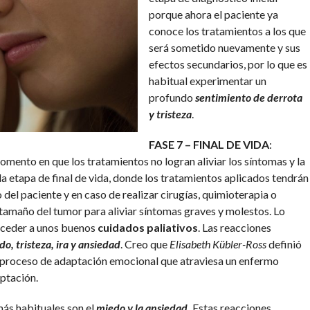
porque ahora el paciente ya
conoce los tratamientos a los que
será sometido nuevamente y sus
efectos secundarios, por lo que es
habitual experimentar un
profundo
sentimiento de derrota
y tristeza
.
FASE 7 – FINAL DE VIDA
:
mento en que los tratamientos no logran aliviar los síntomas y la
 la etapa de final de vida, donde los tratamientos aplicados tendrán
o del paciente y en caso de realizar cirugías, quimioterapia o
l tamaño del tumor para aliviar síntomas graves y molestos. Lo
acceder a unos buenos
cuidados paliativos
. Las reacciones
o, tristeza, ira y ansiedad
. Creo que
Elisabeth Kübler-Ross
definió
el proceso de adaptación emocional que atraviesa un enfermo
eptación.
ás habituales son el
miedo y la ansiedad.
Estas reacciones