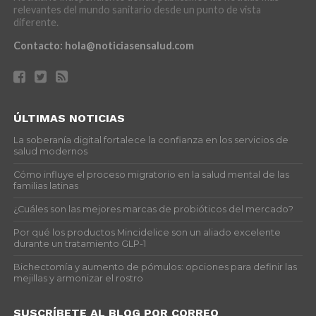
relevantes del mundo sanitario desde un punto de vista
diferente.
Contacto:
hola@noticiasensalud.com
ÚLTIMAS NOTICIAS
La soberanía digital fortalece la confianza en los servicios de
salud modernos
Cómo influye el proceso migratorio en la salud mental de las
familias latinas
¿Cuáles son las mejores marcas de probióticos del mercado?
Por qué los productos Mincidelice son un aliado excelente
durante un tratamiento GLP-1
Bichectomía y aumento de pómulos: opciones para definir las
mejillas y armonizar el rostro
SUSCRÍBETE AL BLOG POR CORREO