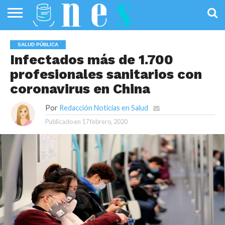
SALUD
PÚBLICA
SANIDAD
INVESTIGACIÓN
ENTREVISTAS
PROFESIONALES
INFOGRAFÍAS
OPINIÓN
SALUD PÚBLICA
DE LA SALUD
DE SALUD
Infectados más de 1.700
profesionales sanitarios con
coronavirus en China
Por
Redacción Noticias en Salud
Publicado en
17 febrero, 2020