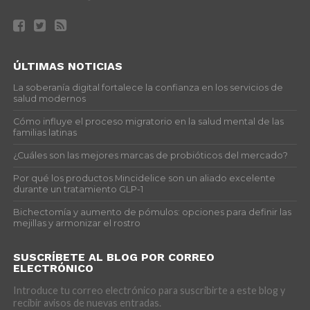
ÚLTIMAS NOTICIAS
La soberanía digital fortalece la confianza en los servicios de
salud modernos
Cómo influye el proceso migratorio en la salud mental de las
familias latinas
¿Cuáles son las mejores marcas de probióticos del mercado?
Por qué los productos Mincidelice son un aliado excelente
durante un tratamiento GLP-1
Bichectomía y aumento de pómulos: opciones para definir las
mejillas y armonizar el rostro
SUSCRÍBETE AL BLOG POR CORREO
ELECTRÓNICO
Introduce tu correo electrónico para suscribirte a este blog y
recibir avisos de nuevas entradas.