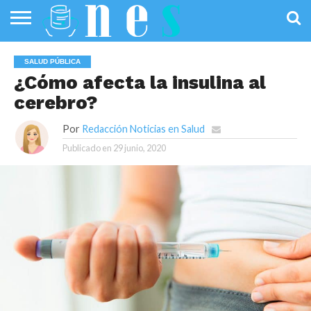
SALUD
PÚBLICA
SANIDAD
INVESTIGACIÓN
ENTREVISTAS
PROFESIONALES
INFOGRAFÍAS
OPINIÓN
SALUD PÚBLICA
DE LA SALUD
DE SALUD
¿Cómo afecta la insulina al
cerebro?
Por
Redacción Noticias en Salud
Publicado en
29 junio, 2020