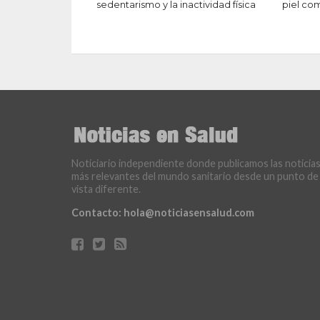
sedentarismo y la inactividad física
piel co
Noticiario independiente donde publicamos las noticia
más relevantes del mundo sanitario desde un punto de
vista diferente.
Contacto:
hola@noticiasensalud.com