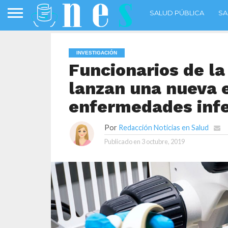
SALUD PÚBLICA
SA
INVESTIGACIÓN
Funcionarios de la
lanzan una nueva e
enfermedades infe
Por
Redacción Noticias en Salud
Publicado en
3 octubre, 2019