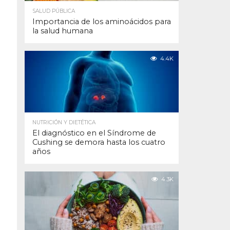
SALUD PÚBLICA
Importancia de los aminoácidos para
la salud humana
4.4K
NUTRICIÓN Y DIETÉTICA
El diagnóstico en el Síndrome de
Cushing se demora hasta los cuatro
años
4.3K