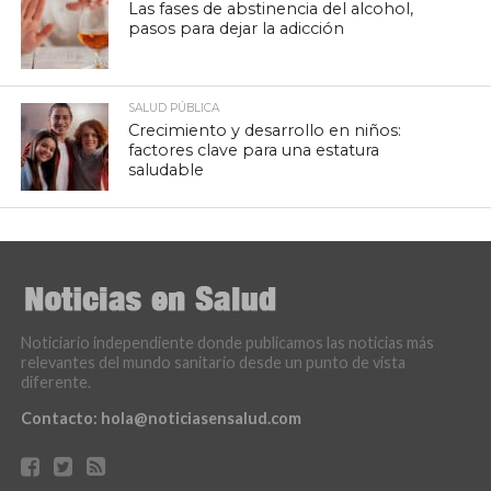
Las fases de abstinencia del alcohol,
pasos para dejar la adicción
SALUD PÚBLICA
Crecimiento y desarrollo en niños:
factores clave para una estatura
saludable
Noticiario independiente donde publicamos las noticias más
relevantes del mundo sanitario desde un punto de vista
diferente.
Contacto:
hola@noticiasensalud.com