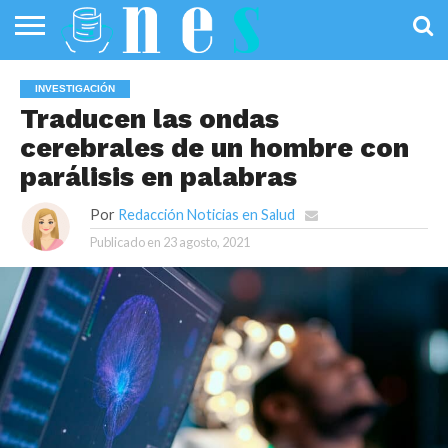
SALUD
PÚBLICA
SANIDAD
INVESTIGACIÓN
ENTREVISTAS
PROFESIONALES
INFOGRAFÍAS
OPINIÓN
INVESTIGACIÓN
DE LA SALUD
DE SALUD
Traducen las ondas
cerebrales de un hombre con
parálisis en palabras
Por
Redacción Noticias en Salud
Publicado en
23 agosto, 2021