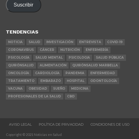
Suscribir
electrónico
TENDENCIAS
NOTICIA
SALUD
INVESTIGACIÓN
ENTREVISTA
COVID-19
CORONAVIRUS
CÁNCER
NUTRICIÓN
ENFERMERÍA
PSICOLOGÍA
SALUD MENTAL
PSICOLOGIA
SALUD PÚBLICA
QUIRÓNSALUD
ALIMENTACIÓN
QUIRÓNSALUD MARBELLA
ONCOLOGÍA
CARDIOLOGÍA
PANDEMIA
ENFERMEDAD
TRATAMIENTO
EMBARAZO
HOSPITAL
ODONTOLOGÍA
VACUNA
OBESIDAD
SUEÑO
MEDICINA
PROFESIONALES DE LA SALUD
CBD
AVISO LEGAL
POLÍTICA DE PRIVACIDAD
CONDICIONES DE USO
Copyright © 2021 Noticias en Salud