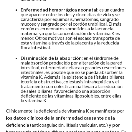
Enfermedad hemorrágica neonatal
: es un cuadro
que aparece entre los dos y cinco días de vida y se
caracteriza por equimosis, hematomas, sangrado
mucoso y sangrado por el cordón umbilical. El más
común es en neonatos sometidos a la lactancia
materna, ya que la concentración de vitamina K es
menor. Otros motivos son el escaso transporte de
esta vitamina a través de la placenta y la reducida
flora intestinal.
Disminución de la absorción
: en el síndrome de
malabsorción producido por alteración de la pared
intestinal, enfermedad celíaca o grandes resecciones
intestinales, es posible que no se pueda absorber la
vitamina K. Además, la existencia de fístulas biliares,
ictericia obstructiva, colestasis intrahepática y el
tratamiento con colestiramina llevan a la reducción
de sales biliares, favoreciendo una absorción
deficiente de las vitaminas liposolubles, entre ellas,
la vitamina K.
Clínicamente, la deficiencia de vitamina K se manifiesta por
los datos clínicos de la enfermedad causante de la
deficiencia
(anticoagulación, litiasis vesicular, etc
.) y por
hemorragia cutánea difusa ocasionalmente profusa
. En