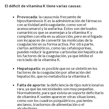
El déficit de vitamina K tiene varias causas
:
Provocada
: la causa más frecuente de
hipovitaminosis K es la administración de fármacos
con actividad anticoagulante, como son el
acenocumarol y la wafarina. Estos son derivados
cumarínicos que se asemejan a la vitamina K y
compiten con ella en su absorción, pero en el hígado
son incapaces de convertir las moléculas de la
coagulación en su forma activa. Por otra parte,
ciertos antibióticos, como las cefalosporinas,
pueden reducir la gamma-carboxilación hepática de
los factores de la coagulación, ya que inhibe el
reciclado de la vitamina K.
Hepatopatí
a: es posible que no se sinteticen los
factores de la coagulación por alteración del
hepatocito, que no metaboliza la vitamina K.
Falta de aporte
: la deficiencia de tipo nutricional es
rara, ya que las necesidades son muy pequeñas.
Normalmente, para que exista un soporte deficitario
de vitamina K suelen aparecer otras situaciones,
como son los cuadros psiquiátricos, pacientes
ancianos, trastornos de alimentación o el
alcoholismo.