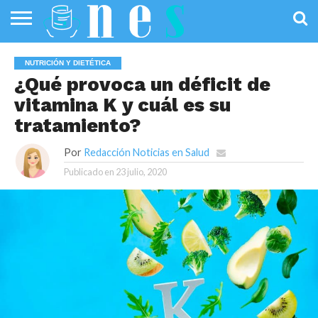
SALUD
PÚBLICA
SANIDAD
INVESTIGACIÓN
ENTREVISTAS
PROFESIONALES
INFOGRAFÍAS
OPINIÓN
NUTRICIÓN Y DIETÉTICA
DE LA SALUD
DE SALUD
¿Qué provoca un déficit de
vitamina K y cuál es su
tratamiento?
Por
Redacción Noticias en Salud
Publicado en
23 julio, 2020