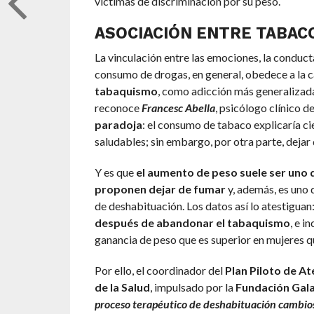
víctimas de discriminación por su peso.
ASOCIACIÓN ENTRE TABACO
La vinculación entre las emociones, la conduct
consumo de drogas, en general, obedece a la 
tabaquismo
, como adicción más generalizada
reconoce
Francesc Abella
, psicólogo clínico d
paradoja
: el consumo de tabaco explicaría ci
saludables; sin embargo, por otra parte, deja
Y es que
el aumento de peso suele ser uno 
proponen dejar de fumar
y, además, es uno 
de deshabituación. Los datos así lo atestiguan
después de abandonar el tabaquismo
, e i
ganancia de peso que es superior en mujeres 
Por ello, el coordinador del
Plan Piloto de At
de la Salud
, impulsado por la
Fundación Gal
proceso terapéutico de deshabituación cambios