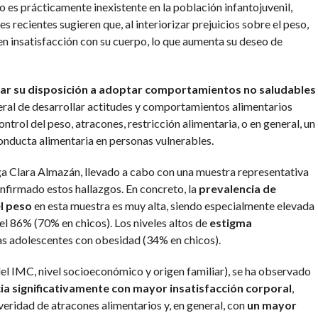
 es prácticamente inexistente en la población infantojuvenil,
 recientes sugieren que, al interiorizar prejuicios sobre el peso,
n insatisfacción con su cuerpo, lo que aumenta su deseo de
ar su disposición a adoptar comportamientos no saludables
neral de desarrollar actitudes y comportamientos alimentarios
trol del peso, atracones, restricción alimentaria, o en general, un
conducta alimentaria en personas vulnerables.
oga Clara Almazán, llevado a cabo con una muestra representativa
onfirmado estos hallazgos. En concreto, la
prevalencia de
l peso
en esta muestra es muy alta, siendo especialmente elevada
el 86% (70% en chicos). Los niveles altos de
estigma
as adolescentes con obesidad (34% en chicos).
l IMC, nivel socioeconómico y origen familiar), se ha observado
cia significativamente con
mayor insatisfacción corporal
,
eridad de atracones alimentarios y, en general, con
un mayor