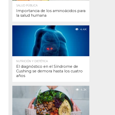
SALUD PÚBLICA
Importancia de los aminoácidos para
la salud humana
4.4K
NUTRICIÓN Y DIETÉTICA
El diagnóstico en el Síndrome de
Cushing se demora hasta los cuatro
años
4.3K