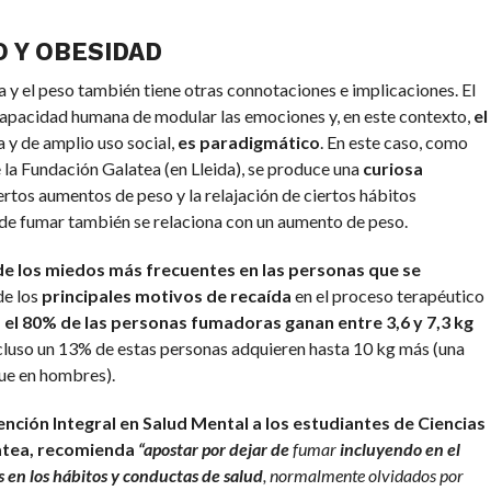
 Y OBESIDAD
a y el peso también tiene otras connotaciones e implicaciones. El
capacidad humana de modular las emociones y, en este contexto,
el
 y de amplio uso social,
es paradigmático
. En este caso, como
e la Fundación Galatea (en Lleida), se produce una
curiosa
ertos aumentos de peso y la relajación de ciertos hábitos
r de fumar también se relaciona con un aumento de peso.
de los miedos más frecuentes en las personas que se
de los
principales motivos de recaída
en el proceso terapéutico
:
el 80% de las personas fumadoras ganan entre 3,6 y 7,3 kg
ncluso un 13% de estas personas adquieren hasta 10 kg más (una
que en hombres).
ención Integral en Salud Mental a los estudiantes de Ciencias
atea, recomienda
“apostar por dejar de
fumar
incluyendo en el
 en los hábitos y conductas de salud
, normalmente olvidados por