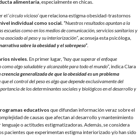
ducta alimentaria
, especialmente en chicas.
 el ‘
círculo vicioso’
que relaciona estigma obesidad-trastornos
ivel individual como social.
“
Nuestros resultados apuntan a la
as escuelas como en los medios de comunicación, servicios sanitarios y
a asociado al peso y su interiorización”
, aconseja esta psicóloga,
narrativa sobre la obesidad y el sobrepeso”
.
rios niveles
. En primer lugar,
“hay que superar el enfoque
o como algo saludable y alcanzable para todo el mundo”
, indica Clara
a creencia generalizada de que la obesidad es un problema
 que el control del peso es algo que depende exclusivamente del
ortancia de los determinantes sociales y biológicos en el desarrollo y
programas educativos
que difundan información veraz sobre el
complejidad de causas que afectan al desarrollo y mantenimiento
ar lenguaje o actitudes estigmatizadoras. Además, se considera
os pacientes que experimentan estigma interiorizado y/o han sido