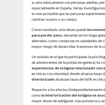
a cabo básicamente con personas adultas, pero
especialmente en España. Varias investigaciones
es más probable que las personas experimente
cambiar su peso o su cuerpo.
Como resultado, este deseo puede
increment
para perder peso
, elevando así el riesgo ge
alterados, como conductas no saludables de con
mayor riesgo de desarrollar trastornos de la 
Un estudio en el que ha participado la psicól
de adolescentes de la población general, ha c
experiencias de estigma relacionado con e
en chicas con obesidad, donde alcanza tasas d
interiorizado
alcanzan tasas del 66% en chic
Respecto a los efectos (independientemente de
como
la interiorización del estigma se aso
mayor deseo de adelgazar, más presencia y sev