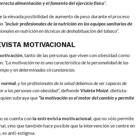
orrecta alimentación y el fomento del ejercicio físico
”
.
te la elevada posibilidad de aumento de peso durante el proceso
io
“
incluir profesionales de la nutrición en los equipos sanitarios de
ionales en nutrición en técnicas de deshabituación del tabaco”
.
EVISTA MOTIVACIONAL
 motivación
, tanto de las personas que viven con obesidad como
en.
“La motivación no es una característica de la personalidad de las
tiempo y en determinadas circunstancias.
y normal
, y los profesionales de la salud debemos de ser capaces de
r a las personas con obesidad”
, defiende
Violeta Moizé
, dietista-
, quien subraya que
“la motivación es el motor del cambio y permite
o se cuenta con
la entrevista motivacional
, que no sólo permite
nal, sino que también hace posible que la intervención se centre en
o, es anti-estigma.