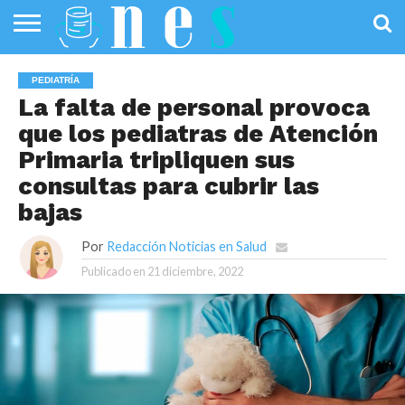
SALUD
PÚBLICA
SANIDAD
INVESTIGACIÓN
ENTREVISTAS
PROFESIONALES
INFOGRAFÍAS
OPINIÓN
PEDIATRÍA
DE LA SALUD
DE SALUD
La falta de personal provoca
que los pediatras de Atención
Primaria tripliquen sus
consultas para cubrir las
bajas
Por
Redacción Noticias en Salud
Publicado en
21 diciembre, 2022