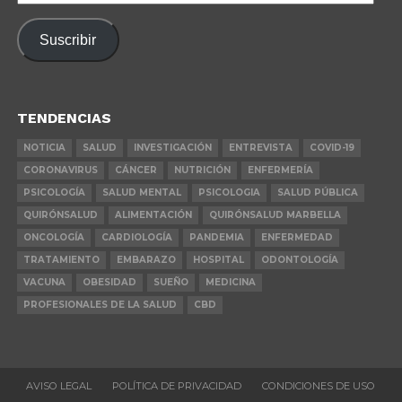
de
correo
Suscribir
electrónico
TENDENCIAS
NOTICIA
SALUD
INVESTIGACIÓN
ENTREVISTA
COVID-19
CORONAVIRUS
CÁNCER
NUTRICIÓN
ENFERMERÍA
PSICOLOGÍA
SALUD MENTAL
PSICOLOGIA
SALUD PÚBLICA
QUIRÓNSALUD
ALIMENTACIÓN
QUIRÓNSALUD MARBELLA
ONCOLOGÍA
CARDIOLOGÍA
PANDEMIA
ENFERMEDAD
TRATAMIENTO
EMBARAZO
HOSPITAL
ODONTOLOGÍA
VACUNA
OBESIDAD
SUEÑO
MEDICINA
PROFESIONALES DE LA SALUD
CBD
AVISO LEGAL
POLÍTICA DE PRIVACIDAD
CONDICIONES DE USO