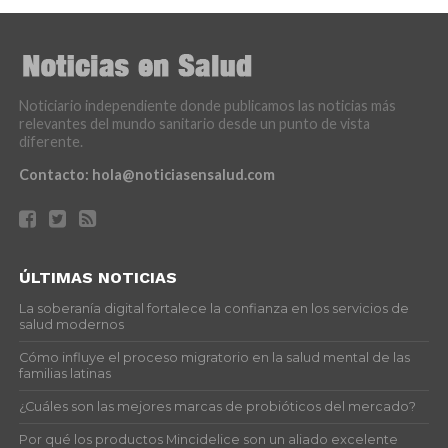
Noticiario independiente donde publicamos las noticias más
relevantes del mundo sanitario desde un punto de vista
diferente.
Contacto:
hola@noticiasensalud.com
ÚLTIMAS NOTICIAS
La soberanía digital fortalece la confianza en los servicios de
salud modernos
Cómo influye el proceso migratorio en la salud mental de las
familias latinas
¿Cuáles son las mejores marcas de probióticos del mercado?
Por qué los productos Mincidelice son un aliado excelente