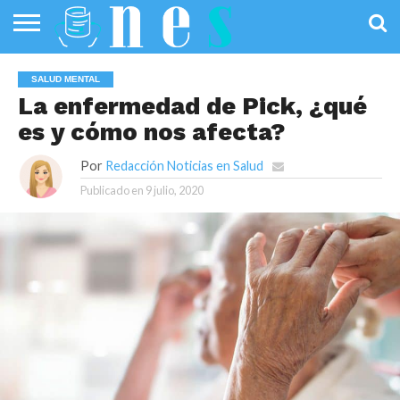
SALUD
PÚBLICA
SANIDAD
INVESTIGACIÓN
ENTREVISTAS
PROFESIONALES
INFOGRAFÍAS
OPINIÓN
SALUD MENTAL
DE LA SALUD
DE SALUD
La enfermedad de Pick, ¿qué
es y cómo nos afecta?
Por
Redacción Noticias en Salud
Publicado en
9 julio, 2020