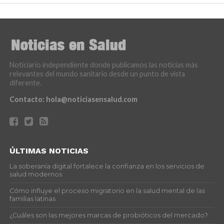
Noticiario independiente donde publicamos las noticias más
relevantes del mundo sanitario desde un punto de vista
diferente.
Contacto:
hola@noticiasensalud.com
ÚLTIMAS NOTICIAS
La soberanía digital fortalece la confianza en los servicios de
salud modernos
Cómo influye el proceso migratorio en la salud mental de las
familias latinas
¿Cuáles son las mejores marcas de probióticos del mercado?