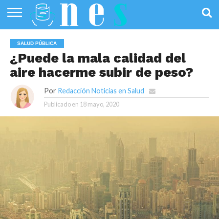
SALUD
PÚBLICA
SANIDAD
INVESTIGACIÓN
ENTREVISTAS
PROFESIONALES
INFOGRAFÍAS
OPINIÓN
SALUD PÚBLICA
DE LA SALUD
DE SALUD
¿Puede la mala calidad del
aire hacerme subir de peso?
Por
Redacción Noticias en Salud
Publicado en
18 mayo, 2020