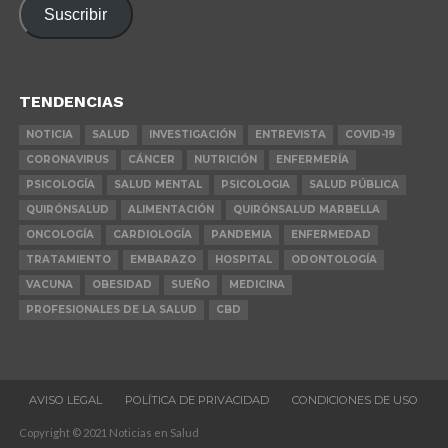
Suscribir
electrónico
TENDENCIAS
NOTICIA
SALUD
INVESTIGACIÓN
ENTREVISTA
COVID-19
CORONAVIRUS
CÁNCER
NUTRICIÓN
ENFERMERÍA
PSICOLOGÍA
SALUD MENTAL
PSICOLOGIA
SALUD PÚBLICA
QUIRÓNSALUD
ALIMENTACIÓN
QUIRÓNSALUD MARBELLA
ONCOLOGÍA
CARDIOLOGÍA
PANDEMIA
ENFERMEDAD
TRATAMIENTO
EMBARAZO
HOSPITAL
ODONTOLOGÍA
VACUNA
OBESIDAD
SUEÑO
MEDICINA
PROFESIONALES DE LA SALUD
CBD
AVISO LEGAL
POLÍTICA DE PRIVACIDAD
CONDICIONES DE USO
Copyright © 2021 Noticias en Salud