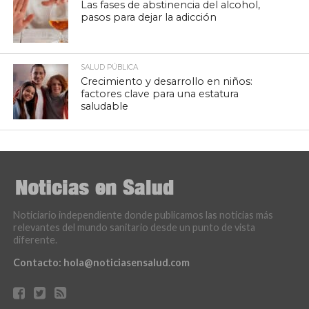
Las fases de abstinencia del alcohol,
pasos para dejar la adicción
SALUD PÚBLICA
Crecimiento y desarrollo en niños:
factores clave para una estatura
saludable
Noticiario independiente donde publicamos las noticias más
relevantes del mundo sanitario desde un punto de vista
diferente.
Contacto:
hola@noticiasensalud.com