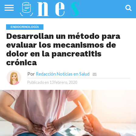
SALUD
PÚBLICA
SANIDAD
INVESTIGACIÓN
ENTREVISTAS
PROFESIONALES
INFOGRAFÍAS
OPINIÓN
ENDOCRINOLOGÍA
DE LA SALUD
DE SALUD
Desarrollan un método para
evaluar los mecanismos de
dolor en la pancreatitis
crónica
Por
Redacción Noticias en Salud
Publicado en
13 febrero, 2020