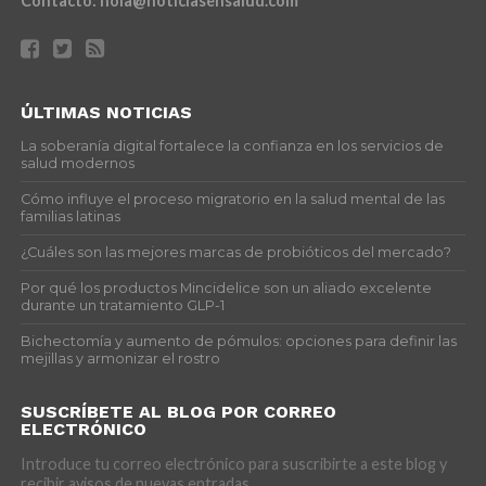
Contacto:
hola@noticiasensalud.com
ÚLTIMAS NOTICIAS
La soberanía digital fortalece la confianza en los servicios de
salud modernos
Cómo influye el proceso migratorio en la salud mental de las
familias latinas
¿Cuáles son las mejores marcas de probióticos del mercado?
Por qué los productos Mincidelice son un aliado excelente
durante un tratamiento GLP-1
Bichectomía y aumento de pómulos: opciones para definir las
mejillas y armonizar el rostro
SUSCRÍBETE AL BLOG POR CORREO
ELECTRÓNICO
Introduce tu correo electrónico para suscribirte a este blog y
recibir avisos de nuevas entradas.