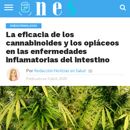
SALUD
PÚBLICA
SANIDAD
INVESTIGACIÓN
ENTREVISTAS
PROFESIONALES
INFOGRAFÍAS
OPINIÓN
ENDOCRINOLOGÍA
DE LA SALUD
DE SALUD
La eficacia de los
cannabinoides y los opiáceos
en las enfermedades
inflamatorias del intestino
Por
Redacción Noticias en Salud
Publicado en
2 abril, 2020