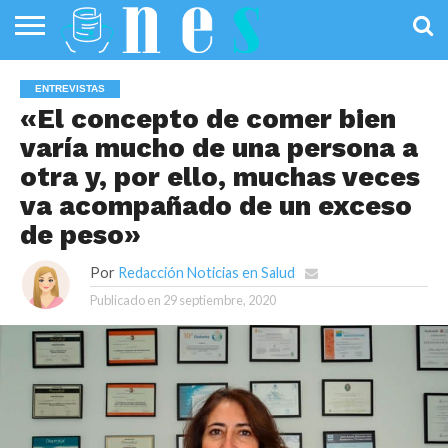
SALUD
PÚBLICA
SANIDAD
INVESTIGACIÓN
ENTREVISTAS
PROFESIONALES
INFOGRAFÍAS
OPINIÓN
ENTREVISTAS
DE LA SALUD
DE SALUD
«El concepto de comer bien
varía mucho de una persona a
otra y, por ello, muchas veces
va acompañado de un exceso
de peso»
Por
Redacción Noticias en Salud
Publicado en
29 septiembre, 2020