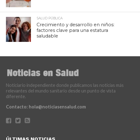
SALUD PÚBLICA
Crecimiento y desarrollo en niños:
factores clave para una estatura
saludable
Noticiario independiente donde publicamos las noticias más
relevantes del mundo sanitario desde un punto de vista
diferente.
Contacto:
hola@noticiasensalud.com
ÚLTIMAS NOTICIAS