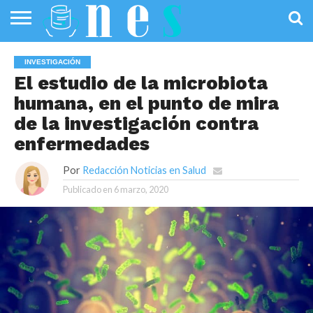
SALUD
PÚBLICA
SANIDAD
INVESTIGACIÓN
ENTREVISTAS
PROFESIONALES
INFOGRAFÍAS
OPINIÓN
INVESTIGACIÓN
DE LA SALUD
DE SALUD
El estudio de la microbiota
humana, en el punto de mira
de la investigación contra
enfermedades
Por
Redacción Noticias en Salud
Publicado en
6 marzo, 2020