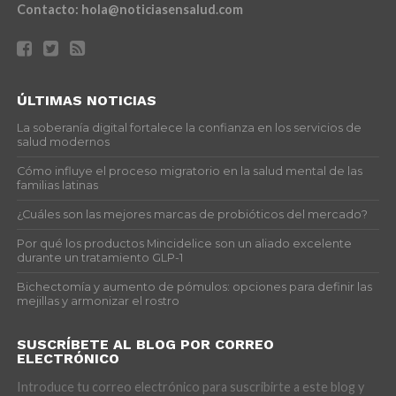
Contacto:
hola@noticiasensalud.com
ÚLTIMAS NOTICIAS
La soberanía digital fortalece la confianza en los servicios de
salud modernos
Cómo influye el proceso migratorio en la salud mental de las
familias latinas
¿Cuáles son las mejores marcas de probióticos del mercado?
Por qué los productos Mincidelice son un aliado excelente
durante un tratamiento GLP-1
Bichectomía y aumento de pómulos: opciones para definir las
mejillas y armonizar el rostro
SUSCRÍBETE AL BLOG POR CORREO
ELECTRÓNICO
Introduce tu correo electrónico para suscribirte a este blog y