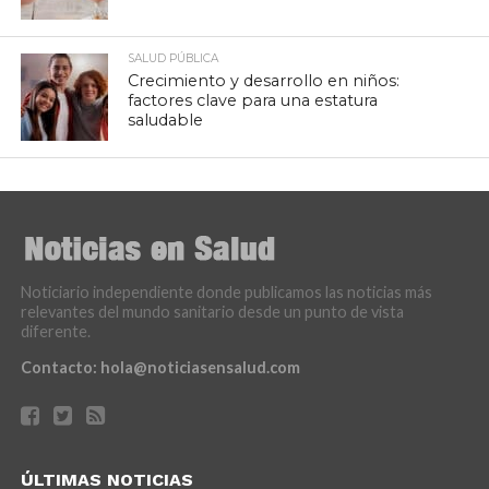
SALUD PÚBLICA
Crecimiento y desarrollo en niños:
factores clave para una estatura
saludable
Noticiario independiente donde publicamos las noticias más
relevantes del mundo sanitario desde un punto de vista
diferente.
Contacto:
hola@noticiasensalud.com
ÚLTIMAS NOTICIAS