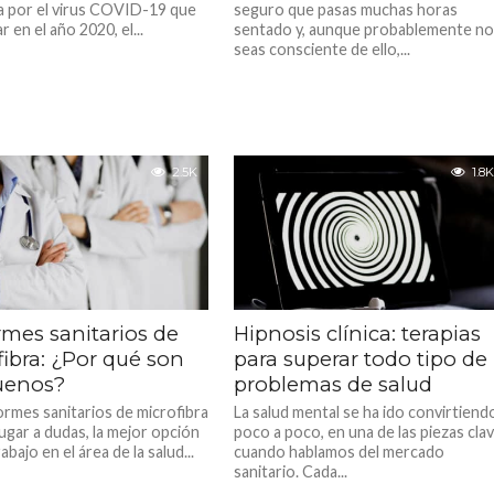
 por el virus COVID-19 que
seguro que pasas muchas horas
r en el año 2020, el...
sentado y, aunque probablemente n
seas consciente de ello,...
2.5K
1.8K
rmes sanitarios de
Hipnosis clínica: terapias
ibra: ¿Por qué son
para superar todo tipo de
uenos?
problemas de salud
ormes sanitarios de microfibra
La salud mental se ha ido convirtiend
lugar a dudas, la mejor opción
poco a poco, en una de las piezas cla
rabajo en el área de la salud...
cuando hablamos del mercado
sanitario. Cada...