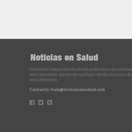
Noticiario independiente donde publicamos las noticia
más relevantes del mundo sanitario desde un punto de
vista diferente.
Contacto:
hola@noticiasensalud.com