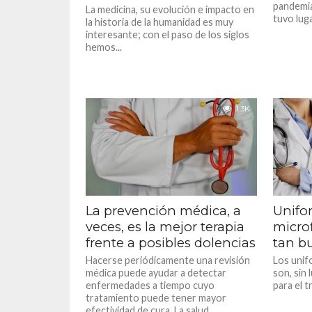
pandemia
La medicina, su evolución e impacto en
tuvo luga
la historia de la humanidad es muy
interesante; con el paso de los siglos
hemos...
1.3K
La prevención médica, a
Unifo
veces, es la mejor terapia
microf
frente a posibles dolencias
tan b
Hacerse periódicamente una revisión
Los unif
médica puede ayudar a detectar
son, sin 
enfermedades a tiempo cuyo
para el t
tratamiento puede tener mayor
efectividad de cura. La salud...