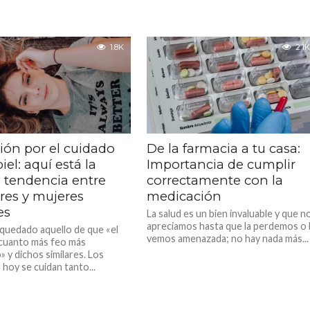
1.8K
2.1K
ión por el cuidado
De la farmacia a tu casa:
piel: aquí está la
Importancia de cumplir
 tendencia entre
correctamente con la
es y mujeres
medicación
es
La salud es un bien invaluable y que n
apreciamos hasta que la perdemos o 
 quedado aquello de que «el
vemos amenazada; no hay nada más...
cuanto más feo más
 y dichos similares. Los
hoy se cuidan tanto...