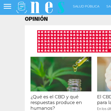
SALUD PÚBLICA
SA
OPINIÓN
2.0K
¿Qué es el CBD y qué
El CBD
respuestas produce en
para l
humanos?
En los úl