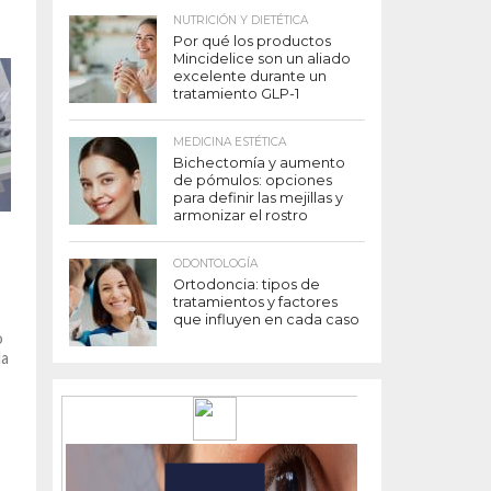
NUTRICIÓN Y DIETÉTICA
Por qué los productos
Mincidelice son un aliado
excelente durante un
tratamiento GLP-1
MEDICINA ESTÉTICA
Bichectomía y aumento
de pómulos: opciones
para definir las mejillas y
armonizar el rostro
ODONTOLOGÍA
Ortodoncia: tipos de
tratamientos y factores
que influyen en cada caso
o
la