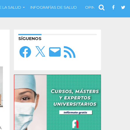
 LA SALUD
INFOGRAFÍAS DE SALUD
OPINIÓN
SÍGUENOS
Facebook
X
Correo
Feed
electrónico
RSS
a,