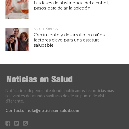
Las fases de abstinencia del alcohol,
pasos para dejar la adicción
SALUD PÚBLICA
Crecimiento y desarrollo en niños:
factores clave para una estatura
saludable
Noticiario independiente donde publicamos las noticias más
relevantes del mundo sanitario desde un punto de vista
diferente.
Contacto:
hola@noticiasensalud.com