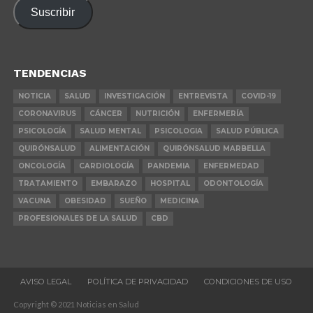
correo
Suscribir
electrónico
TENDENCIAS
NOTICIA
SALUD
INVESTIGACIÓN
ENTREVISTA
COVID-19
CORONAVIRUS
CÁNCER
NUTRICIÓN
ENFERMERÍA
PSICOLOGÍA
SALUD MENTAL
PSICOLOGIA
SALUD PÚBLICA
QUIRÓNSALUD
ALIMENTACIÓN
QUIRÓNSALUD MARBELLA
ONCOLOGÍA
CARDIOLOGÍA
PANDEMIA
ENFERMEDAD
TRATAMIENTO
EMBARAZO
HOSPITAL
ODONTOLOGÍA
VACUNA
OBESIDAD
SUEÑO
MEDICINA
PROFESIONALES DE LA SALUD
CBD
AVISO LEGAL
POLÍTICA DE PRIVACIDAD
CONDICIONES DE USO
Copyright © 2021 Noticias en Salud