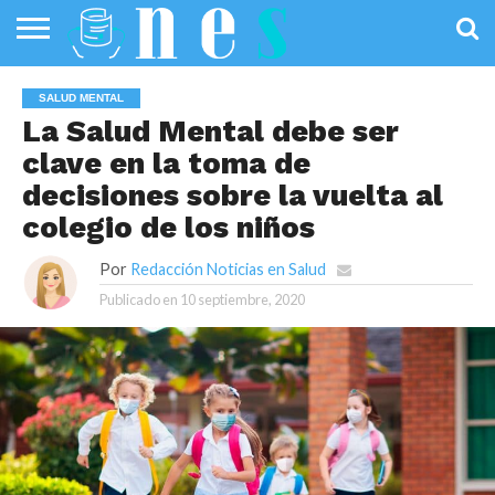
SALUD
PÚBLICA
SANIDAD
INVESTIGACIÓN
ENTREVISTAS
PROFESIONALES
INFOGRAFÍAS
OPINIÓN
SALUD MENTAL
DE LA SALUD
DE SALUD
La Salud Mental debe ser
clave en la toma de
decisiones sobre la vuelta al
colegio de los niños
Por
Redacción Noticias en Salud
Publicado en
10 septiembre, 2020