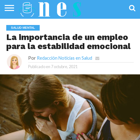
SALUD
PÚBLICA
SANIDAD
INVESTIGACIÓN
ENTREVISTAS
PROFESIONALES
INFOGRAFÍAS
OPINIÓN
SALUD MENTAL
DE LA SALUD
DE SALUD
La importancia de un empleo
para la estabilidad emocional
Por
Redacción Noticias en Salud
Publicado en
7 octubre, 2021