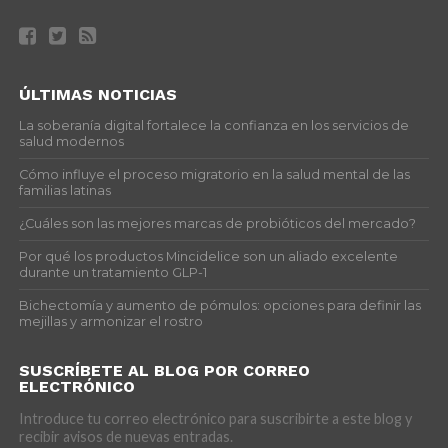
ÚLTIMAS NOTICIAS
La soberanía digital fortalece la confianza en los servicios de
salud modernos
Cómo influye el proceso migratorio en la salud mental de las
familias latinas
¿Cuáles son las mejores marcas de probióticos del mercado?
Por qué los productos Mincidelice son un aliado excelente
durante un tratamiento GLP-1
Bichectomía y aumento de pómulos: opciones para definir las
mejillas y armonizar el rostro
SUSCRÍBETE AL BLOG POR CORREO
ELECTRÓNICO
Introduce tu correo electrónico para suscribirte a este blog y
recibir avisos de nuevas entradas.