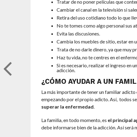
Tratar de no poner películas que cont
Cambiar el canal en la televisión si sal
Retira del uso cotidiano todo lo que ll
No te tomes como algo personal sus a
Evita las discusiones.
Cambia los muebles de sitio, estar en u
Trata de no darle dinero, ya que muy p
Haz tu vida, no te centres en el enferm
Si es necesario, realizar el ingreso en u
adicción.
¿CÓMO AYUDAR A UN FAMIL
La más importante de tener un familiar adicto
empezando por el propio adicto. Así, todos s
superar la enfermedad
.
La familia, en todo momento, es
el principal 
debe informarse bien de la adicción. Así será m