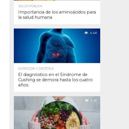
SALUD PÚBLICA
Importancia de los aminoácidos para
la salud humana
4.4K
NUTRICIÓN Y DIETÉTICA
El diagnóstico en el Síndrome de
Cushing se demora hasta los cuatro
años
4.3K