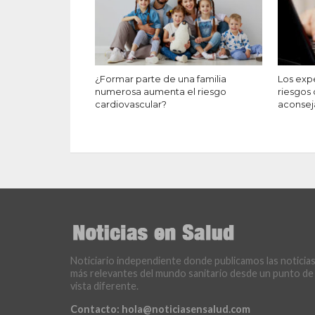
¿Formar parte de una familia
Los exp
numerosa aumenta el riesgo
riesgos 
cardiovascular?
aconsej
Noticiario independiente donde publicamos las noticia
más relevantes del mundo sanitario desde un punto de
vista diferente.
Contacto:
hola@noticiasensalud.com