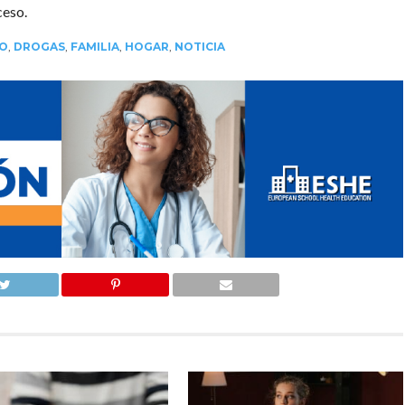
ceso.
O
,
DROGAS
,
FAMILIA
,
HOGAR
,
NOTICIA