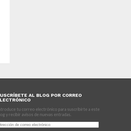
USCRÍBETE AL BLOG POR CORREO
LECTRÓNICO
ntroduce tu correo electrónico para suscribirte a este
log y recibir avisos de nuevas entradas.
irección
e