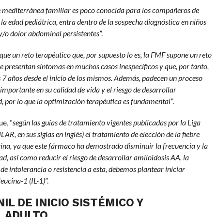
re mediterránea familiar es poco conocida para los compañeros de
la edad pediátrica, entra dentro de la sospecha diagnóstica en niños
) y/o dolor abdominal persistentes
”.
que un reto terapéutico que, por supuesto lo es, la FMF supone un reto
ue presentan síntomas en muchos casos inespecíficos y que, por tanto,
 7 años desde el inicio de los mismos. Además, padecen un proceso
importante en su calidad de vida y el riesgo de desarrollar
, por lo que la optimización terapéutica es fundamental
”.
e, “
según las guías de tratamiento vigentes publicadas por la Liga
, en sus siglas en inglés) el tratamiento de elección de la fiebre
cina, ya que este fármaco ha demostrado disminuir la frecuencia y la
d, así como reducir el riesgo de desarrollar amiloidosis AA, la
de intolerancia o resistencia a esta, debemos plantear iniciar
eucina-1 (IL-1)
”.
IL DE INICIO SISTÉMICO Y
L ADULTO