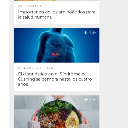
SALUD PÚBLICA
Importancia de los aminoácidos para
la salud humana
4.4K
NUTRICIÓN Y DIETÉTICA
El diagnóstico en el Síndrome de
Cushing se demora hasta los cuatro
años
4.3K