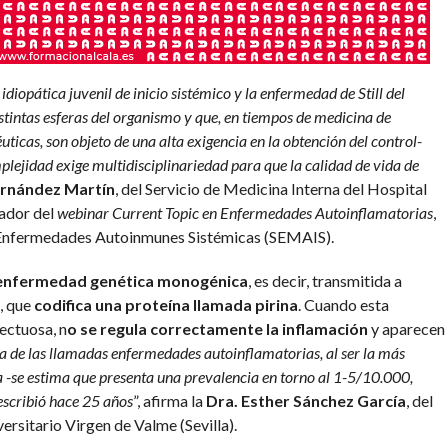
 idiopática juvenil de inicio sistémico y la enfermedad de Still del
stintas esferas del organismo y que, en tiempos de medicina de
ticas, son objeto de una alta exigencia en la obtención del control-
plejidad exige multidisciplinariedad para que la calidad de vida de
Fernández Martín
, del Servicio de Medicina Interna del Hospital
ador del
webinar
Current Topic en Enfermedades Autoinflamatorias
,
e Enfermedades Autoinmunes Sistémicas (SEMAIS).
enfermedad genética monogénica
, es decir, transmitida a
, que
codifica una proteína llamada pirina
. Cuando esta
ectuosa, n
o se regula correctamente la inflamación
y aparecen
a de las llamadas enfermedades autoinflamatorias, al ser la más
a -se estima que presenta una prevalencia en torno al 1-5/10.000,
escribió hace 25 años
”, afirma la
Dra. Esther Sánchez García
, del
ersitario Virgen de Valme (Sevilla).