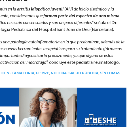
mún en la
artritis idiopática juvenil
(AIJ) de inicio sistémico y la
lmente, consideramos que
forman parte del espectro de una misma
stico no están consensuados y son un poco diferentes”
señala el
Dr.
logía Pediátrica del Hospital Sant Joan de Déu (Barcelona).
 es una patología autoinflamatoria en la que predominan, además de la
nemos nuevas herramientas terapéuticas para su tratamiento (fármacos
es importante diagnosticarla precozmente, ya que alguno de estos
 activación del macrófago
”, concluye este pediatra reumatólogo.
TOINFLAMATORIA
,
FIEBRE
,
NOTICIA
,
SALUD PÚBLICA
,
SÍNTOMAS