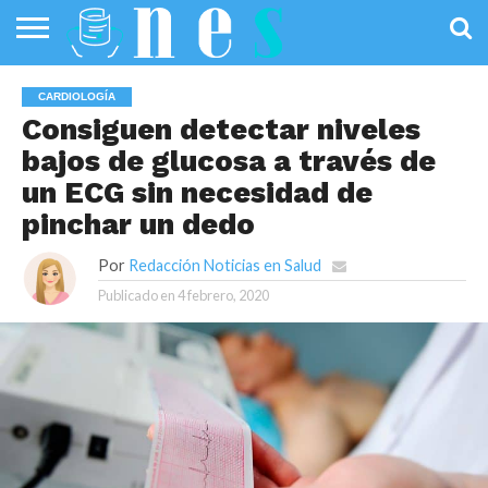
SALUD
PÚBLICA
SANIDAD
INVESTIGACIÓN
ENTREVISTAS
PROFESIONALES
INFOGRAFÍAS
OPINIÓN
CARDIOLOGÍA
DE LA SALUD
DE SALUD
Consiguen detectar niveles
bajos de glucosa a través de
un ECG sin necesidad de
pinchar un dedo
Por
Redacción Noticias en Salud
Publicado en
4 febrero, 2020