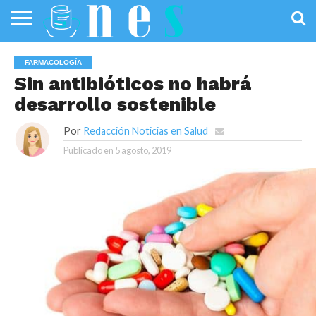
SALUD
PÚBLICA
SANIDAD
INVESTIGACIÓN
ENTREVISTAS
PROFESIONALES
INFOGRAFÍAS
OPINIÓN
FARMACOLOGÍA
DE LA SALUD
DE SALUD
Sin antibióticos no habrá
desarrollo sostenible
Por
Redacción Noticias en Salud
Publicado en
5 agosto, 2019