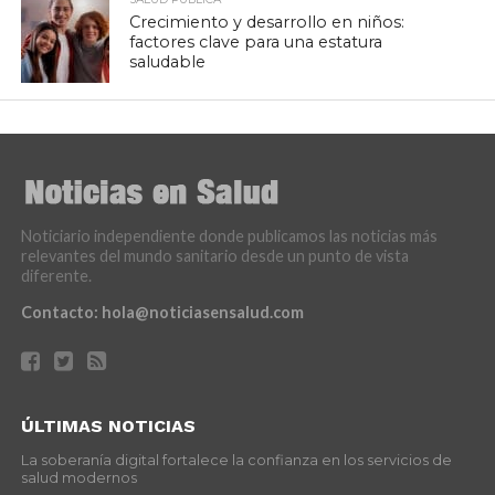
Crecimiento y desarrollo en niños:
factores clave para una estatura
saludable
Noticiario independiente donde publicamos las noticias más
relevantes del mundo sanitario desde un punto de vista
diferente.
Contacto:
hola@noticiasensalud.com
ÚLTIMAS NOTICIAS
La soberanía digital fortalece la confianza en los servicios de
salud modernos