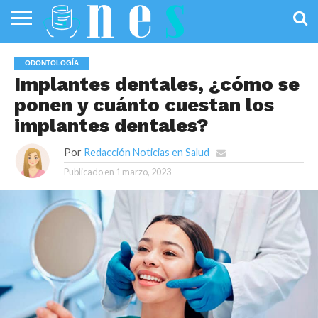
SALUD
PÚBLICA
SANIDAD
INVESTIGACIÓN
ENTREVISTAS
PROFESIONALES
INFOGRAFÍAS
OPINIÓN
ODONTOLOGÍA
DE LA SALUD
DE SALUD
Implantes dentales, ¿cómo se
ponen y cuánto cuestan los
implantes dentales?
Por
Redacción Noticias en Salud
Publicado en
1 marzo, 2023