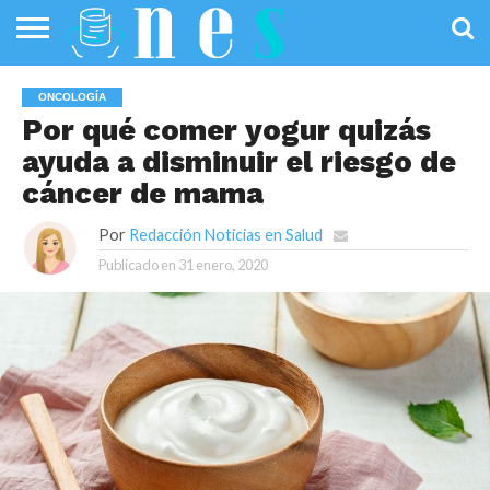
SALUD
PÚBLICA
SANIDAD
INVESTIGACIÓN
ENTREVISTAS
PROFESIONALES
INFOGRAFÍAS
OPINIÓN
ONCOLOGÍA
DE LA SALUD
DE SALUD
Por qué comer yogur quizás
ayuda a disminuir el riesgo de
cáncer de mama
Por
Redacción Noticias en Salud
Publicado en
31 enero, 2020