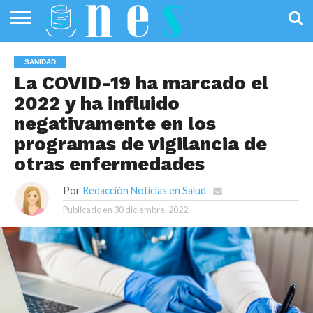
SALUD
PÚBLICA
SANIDAD
INVESTIGACIÓN
ENTREVISTAS
PROFESIONALES
INFOGRAFÍAS
OPINIÓN
SANIDAD
DE LA SALUD
DE SALUD
La COVID-19 ha marcado el
2022 y ha influido
negativamente en los
programas de vigilancia de
otras enfermedades
Por
Redacción Noticias en Salud
Publicado en
30 diciembre, 2022