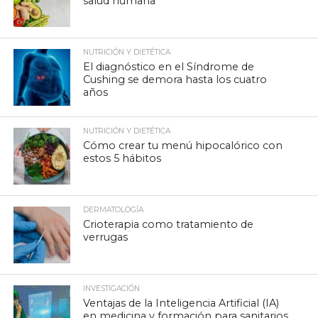
salud humana
NUTRICIÓN Y DIETÉTICA
El diagnóstico en el Síndrome de
Cushing se demora hasta los cuatro
años
NUTRICIÓN Y DIETÉTICA
Cómo crear tu menú hipocalórico con
estos 5 hábitos
DERMATOLOGÍA
Crioterapia como tratamiento de
verrugas
INVESTIGACIÓN
Ventajas de la Inteligencia Artificial (IA)
en medicina y formación para sanitarios